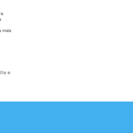
ra
a
s mais
ite e