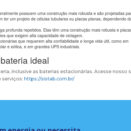
geralmente possuem uma construção mais robusta e são projetadas pa
m ter um projeto de células tubulares ou placas planas, dependendo d
rga profunda repetidos. Elas têm uma construção mais robusta e placa
ões que exigem alta capacidade de ciclagem.
onárias que requerem alta confiabilidade e longa vida útil, como em
lar e eólica, e em grandes UPS industriais.
bateria ideal
ria, inclusive as baterias estacionárias. Acesse nosso s
 serviços:
https://sistab.com.br/
om energia ou necessita