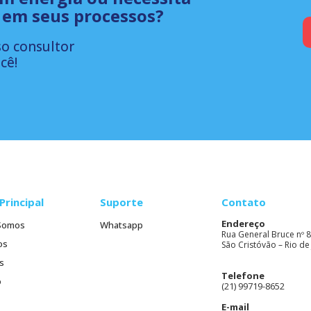
 em seus processos?
o consultor
cê!
Principal
Suporte
Contato
Endereço
Somos
Whatsapp
Rua General Bruce nº 8
os
São Cristóvão – Rio de 
s
Telefone
o
(21) 99719-8652
E-mail