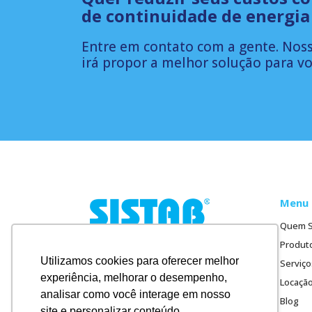
de continuidade de energia
Entre em contato com a gente. Noss
irá propor a melhor solução para vo
Menu 
Quem 
Produt
A Sistab atua no mercado de sistemas
de energia desde 1988. Com
Utilizamos cookies para oferecer melhor
Serviço
experiência comprovada no mercado,
experiência, melhorar o desempenho,
Locaçã
buscamos sempre a excelência em
analisar como você interage em nosso
nossos serviços.
Blog
site e personalizar conteúdo.