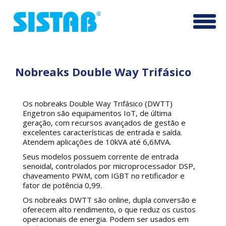
Pular
Altern
para
o
conteúdo
Nobreaks Double Way Trifásico
Os nobreaks Double Way Trifásico (DWTT)
Engetron são equipamentos IoT, de última
geração, com recursos avançados de gestão e
excelentes características de entrada e saída.
Atendem aplicações de 10kVA até 6,6MVA.
Seus modelos possuem corrente de entrada
senoidal, controlados por microprocessador DSP,
chaveamento PWM, com IGBT no retificador e
fator de potência 0,99.
Os nobreaks DWTT são online, dupla conversão e
oferecem alto rendimento, o que reduz os custos
operacionais de energia. Podem ser usados em