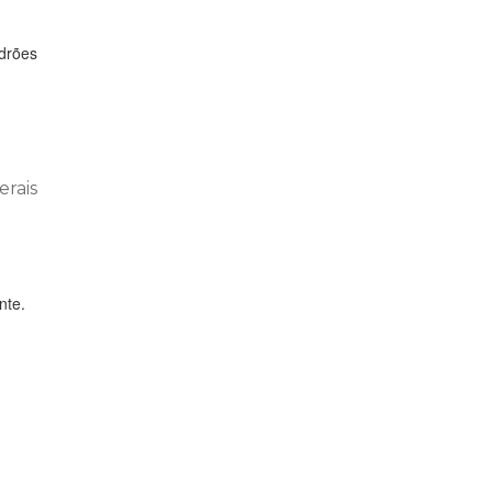
adrões
erais
nte.