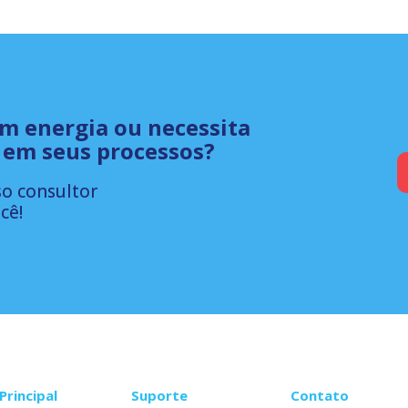
om energia ou necessita
 em seus processos?
o consultor
cê!
Principal
Suporte
Contato