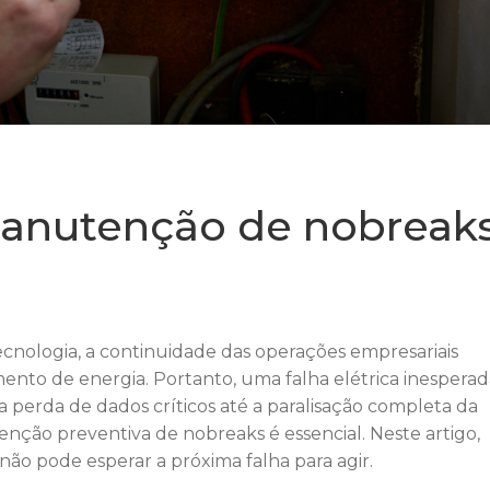
manutenção de nobreak
ologia, a continuidade das operações empresariais
nto de energia. Portanto, uma falha elétrica inesperad
 a perda de dados críticos até a paralisação completa da
nção preventiva de nobreaks é essencial. Neste artigo,
ão pode esperar a próxima falha para agir.