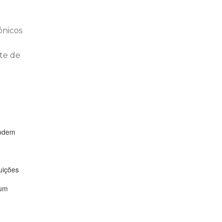
ônicos
te de
podem
uições
 um