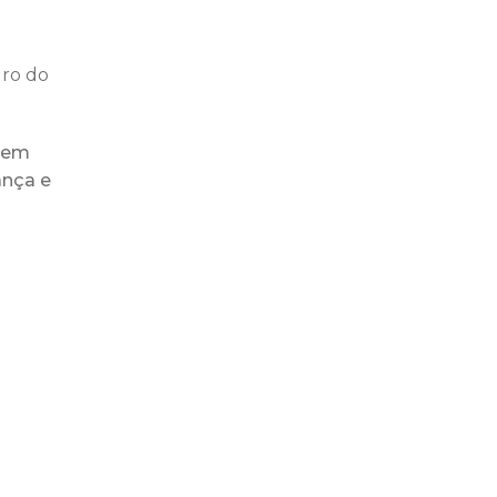
uro do
gem
ança e