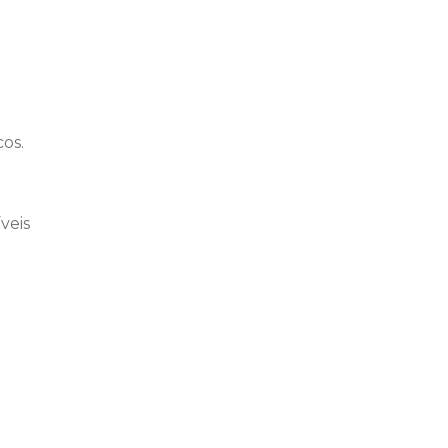
cos.
veis