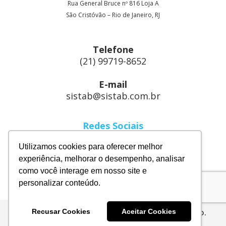
Rua General Bruce nº 816 Loja A
São Cristóvão – Rio de Janeiro, RJ
Telefone
(21) 99719-8652
E-mail
sistab@sistab.com.br
Redes Sociais
Linkedin
Utilizamos cookies para oferecer melhor
Instagram
experiência, melhorar o desempenho, analisar
como você interage em nosso site e
Facebook
personalizar conteúdo.
Sistab Energia. Feito com
no Rio de Janeiro.
Recusar Cookies
Aceitar Cookies