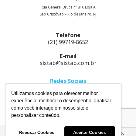
Rua General Bruce nº 816 Loja A
São Cristóvão – Rio de Janeiro, RJ
Telefone
(21) 99719-8652
E-mail
sistab@sistab.com.br
Redes Sociais
Linkedin
Utilizamos cookies para oferecer melhor
Instagram
experiência, melhorar o desempenho, analisar
como você interage em nosso site e
Facebook
personalizar conteúdo.
Sistab Energia. Feito com
no Rio de Janeiro.
Recusar Cookies
Aceitar Cookies