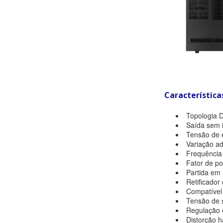
Característica
Topologia 
Saída sem i
Tensão de e
Variação ad
Frequência 
Fator de po
Partida em
Retificador
Compatível
Tensão de s
Regulação e
Distorção h