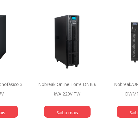
nofásico 3
Nobreak Online Torre DNB 6
Nobreak/UP
7V
kVA 220V TW
DWMM
ais
Saiba mais
Saib