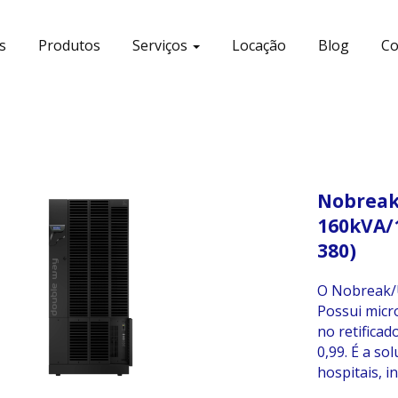
s
Produtos
Serviços
Locação
Blog
Co
Nobreak 
160kVA/
380)
O Nobreak/U
Possui mic
no retificad
0,99. É a so
hospitais, i