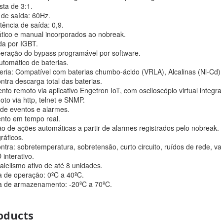
sta de 3:1.
de saída: 60Hz.
ência de saída: 0,9.
tico e manual incorporados ao nobreak.
da por IGBT.
eração do bypass programável por software.
utomático de baterias.
eria: Compatível com baterias chumbo-ácido (VRLA), Alcalinas (Ni-Cd) e
ntra descarga total das baterias.
o remoto via aplicativo Engetron IoT, com osciloscópio virtual integr
to via http, telnet e SNMP.
 de eventos e alarmes.
nto em tempo real.
o de ações automáticas a partir de alarmes registrados pelo nobreak.
ráficos.
ntra: sobretemperatura, sobretensão, curto circuito, ruídos de rede, 
interativo.
alelismo ativo de até 8 unidades.
 de operação: 0ºC a 40ºC.
a de armazenamento: -20ºC a 70ºC.
oducts