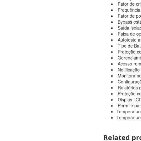
Fator de cri
Frequência 
Fator de pot
Bypass está
Saída isola
Faixa de op
Autoteste a
Tipo de Bat
Proteção co
Gerenciament
Acesso remo
Notificação
Monitorame
Configuraçã
Relatórios g
Proteção co
Display LCD 
Permite par
Temperatura
Temperatur
Related pr