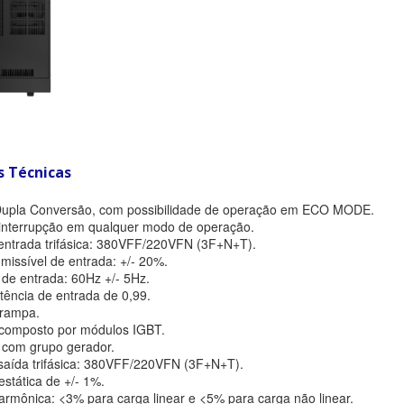
s Técnicas
Dupla Conversão, com possibilidade de operação em ECO MODE.
nterrupção em qualquer modo de operação.
ntrada trifásica: 380VFF/220VFN (3F+N+T).
missível de entrada: +/- 20%.
de entrada: 60Hz +/- 5Hz.
tência de entrada de 0,99.
 rampa.
 composto por módulos IGBT.
 com grupo gerador.
aída trifásica: 380VFF/220VFN (3F+N+T).
stática de +/- 1%.
armônica: <3% para carga linear e <5% para carga não linear.