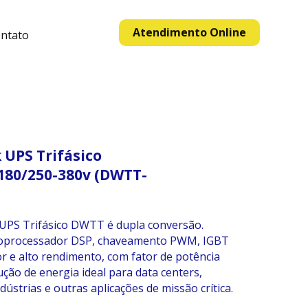
Atendimento Online
ntato
UPS Trifásico
180/250-380v (DWTT-
PS Trifásico DWTT é dupla conversão.
roprocessador DSP, chaveamento PWM, IGBT
or e alto rendimento, com fator de potência
lução de energia ideal para data centers,
ndústrias e outras aplicações de missão crítica.