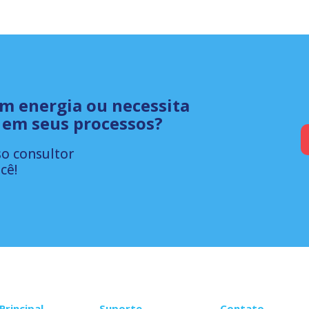
om energia ou necessita
 em seus processos?
o consultor
cê!
Principal
Suporte
Contato