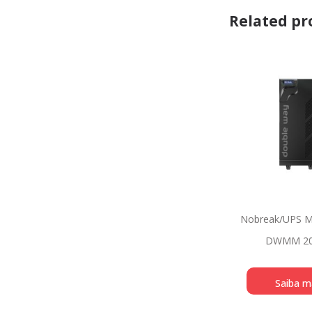
Related pr
Nobreak/UPS M
DWMM 20
Saiba m