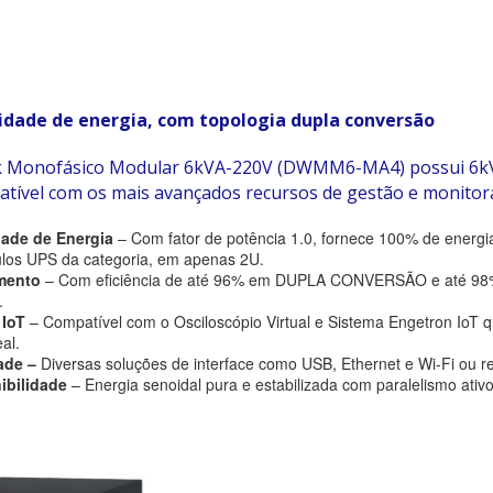
lidade de energia, com topologia dupla conversão
Monofásico Modular 6kVA-220V (DWMM6-MA4) possui 6kVA,
atível com os mais avançados recursos de gestão e monito
dade de Energia
– Com fator de potência 1.0, fornece 100% de energi
los UPS da categoria, em apenas 2U.
imento
– Com eficiência de até 96% em DUPLA CONVERSÃO e até 98
.
 IoT
– Compatível com o Osciloscópio Virtual e Sistema Engetron IoT 
al.
ade –
Diversas soluções de interface como USB, Ethernet e Wi-Fi ou r
nibilidade
– Energia senoidal pura e estabilizada com paralelismo ativ