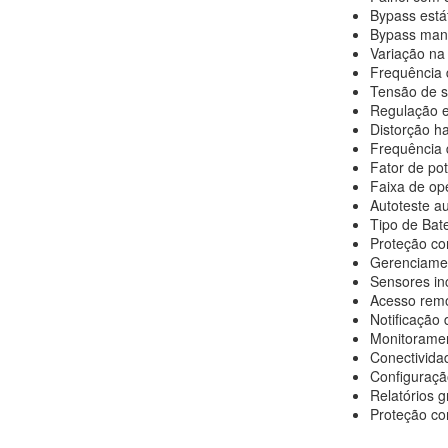
Bypass está
Bypass manu
Variação na
Frequência 
Tensão de s
Regulação es
Distorção h
Frequência 
Fator de pot
Faixa de op
Autoteste au
Tipo de Bate
Proteção con
Gerenciamen
Sensores in
Acesso remo
Notificação
Monitoramen
Conectivida
Configuraçã
Relatórios g
Proteção con