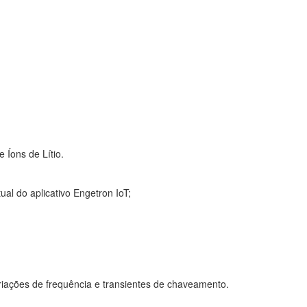
 Íons de Lítio.
tual do
aplicativo Engetron IoT
;
ariações de frequência e transientes de chaveamento.