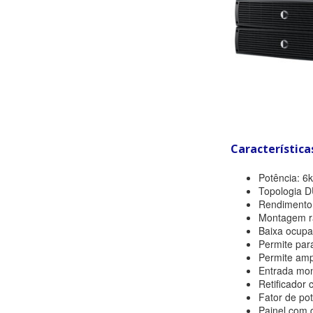
Característica
Potência: 6
Topologia 
Rendiment
Montagem ra
Baixa ocupa
Permite par
Permite amp
Entrada mo
Retificador
Fator de pot
Painel com d