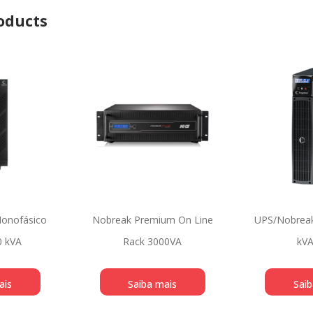
oducts
onofásico
Nobreak Premium On Line
UPS/Nobreak
 kVA
Rack 3000VA
kVA
ais
Saiba mais
Saib