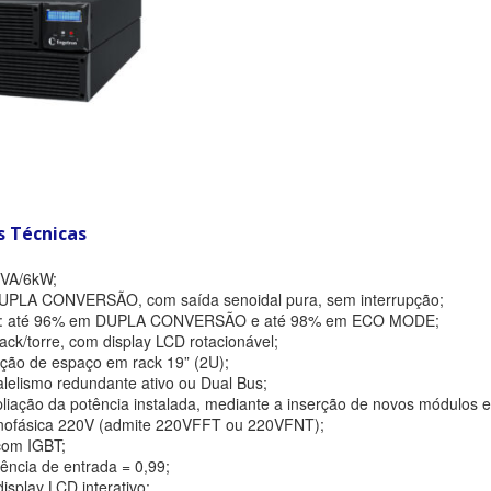
s Técnicas
kVA/6kW;
DUPLA CONVERSÃO, com saída senoidal pura, sem interrupção;
o: até 96% em DUPLA CONVERSÃO e até 98% em ECO MODE;
ck/torre, com display LCD rotacionável;
ção de espaço em rack 19” (2U);
alelismo redundante ativo ou Dual Bus;
liação da potência instalada, mediante a inserção de novos módulos e
nofásica 220V (admite 220VFFT ou 220VFNT);
 com IGBT;
ência de entrada = 0,99;
isplay LCD interativo;