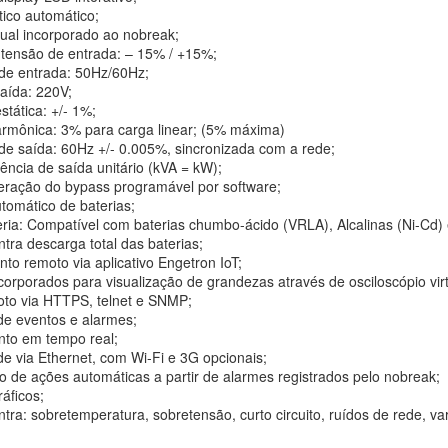
tico automático;
al incorporado ao nobreak;
 tensão de entrada: – 15% / +15%;
de entrada: 50Hz/60Hz;
aída: 220V;
tática: +/- 1%;
armônica: 3% para carga linear; (5% máxima)
de saída: 60Hz +/- 0.005%, sincronizada com a rede;
ência de saída unitário (kVA = kW);
eração do bypass programável por software;
tomático de baterias;
ria: Compatível com baterias chumbo-ácido (VRLA), Alcalinas (Ni-Cd) e
tra descarga total das baterias;
to remoto via aplicativo Engetron IoT;
corporados para visualização de grandezas através de osciloscópio vir
to via HTTPS, telnet e SNMP;
 de eventos e alarmes;
to em tempo real;
de via Ethernet, com Wi-Fi e 3G opcionais;
o de ações automáticas a partir de alarmes registrados pelo nobreak;
ráficos;
tra: sobretemperatura, sobretensão, curto circuito, ruídos de rede, v